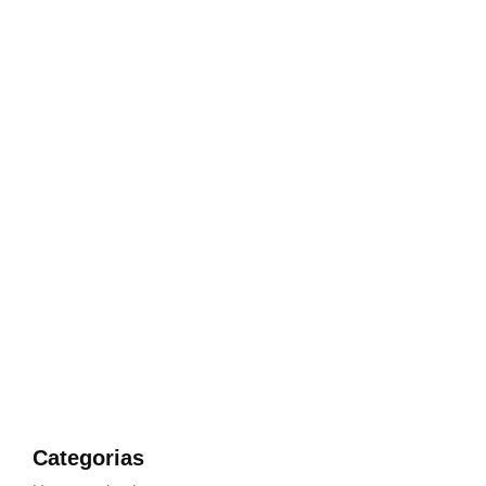
E Muito Fácil Comprar Sua
Arma de Fogo
Escolha o produto e entre em contato para fazer a
compra
Categorias