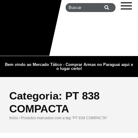
Bem vindo ao Mercado Tático - Comprar Armas no Paraguai aqui e
o lugar certo!
Categoria:
PT 838
COMPACTA
Início
/ Produtos marcados com a tag “PT 838 COMPACTA”