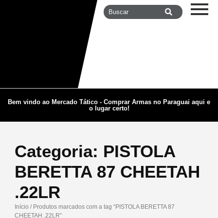
Bem vindo ao Mercado Tático - Comprar Armas no Paraguai aqui e
o lugar certo!
Categoria:
PISTOLA
BERETTA 87 CHEETAH
.22LR
Início
/ Produtos marcados com a tag “PISTOLA BERETTA 87
CHEETAH .22LR”