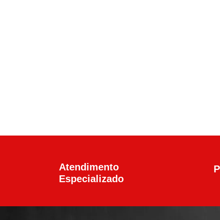
Calibre .45 ACP
,
Pistolas
Pistola Glock G21 G
R$
6.100,00
Atendimento
P
Especializado