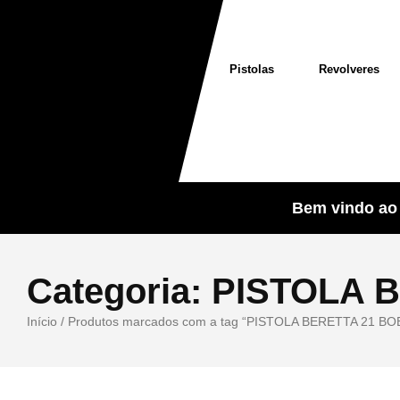
Pistolas
Revolveres
Bem vindo ao 
Categoria:
PISTOLA 
Início
/ Produtos marcados com a tag “PISTOLA BERETTA 21 B