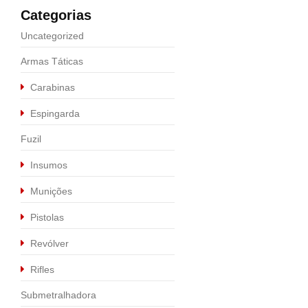
Categorias
Uncategorized
Armas Táticas
Carabinas
Espingarda
Fuzil
Insumos
Munições
Pistolas
Calibre .9MM
,
Pistolas
Revólver
PISTOLA P320 X-C
Rifles
R$
5.990,00
Submetralhadora