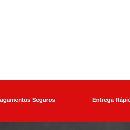
en4 Calibre .45 13+1 Tiros
agamentos Seguros
Entrega Rápi