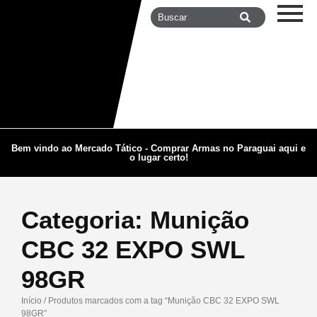
Bem vindo ao Mercado Tático - Comprar Armas no Paraguai aqui e
o lugar certo!
Categoria:
Munição
CBC 32 EXPO SWL
98GR
Início
/ Produtos marcados com a tag “Munição CBC 32 EXPO SWL
98GR”