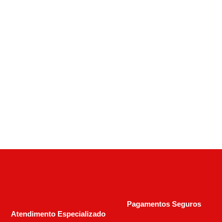
Calibre .32 S&W
,
Munições
Munição CBC 32 EXPO SWL 98GR
R$
75,93
Pagamentos Seguros
Atendimento Especializado