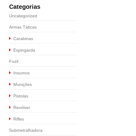
Calibre .357 MAG
,
Revólve
Categorias
REVÓLVER TAURUS
Uncategorized
R$
2.500,00
Armas Táticas
Carabinas
Sale
Espingarda
Fuzil
Insumos
Munições
Pistolas
Revólver
Rifles
Submetralhadora