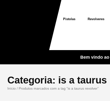
Pistolas
Revolveres
Bem vindo ao 
Categoria:
is a taurus
Início
/ Produtos marcados com a tag “is a taurus revolver”