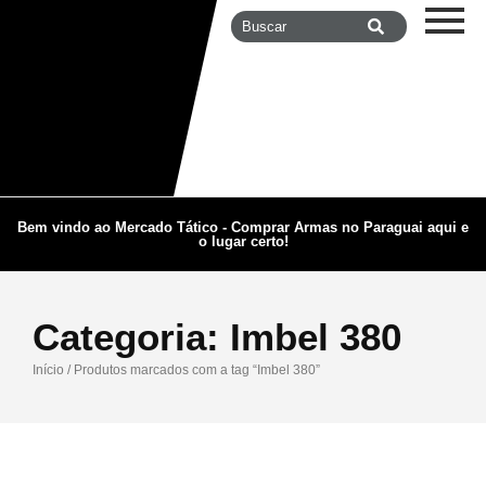
Bem vindo ao Mercado Tático - Comprar Armas no Paraguai aqui e
o lugar certo!
Categoria:
Imbel 380
Início
/ Produtos marcados com a tag “Imbel 380”