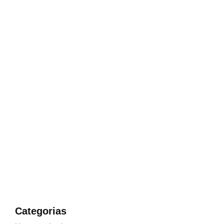
E Muito Fácil Comprar Sua
Arma de Fogo
Escolha o produto e entre em contato para fazer a
compra
Categorias