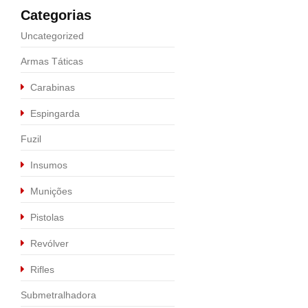
Categorias
Uncategorized
Armas Táticas
Carabinas
Espingarda
Fuzil
Insumos
Munições
Pistolas
Calibre .9MM
,
Pistolas
Revólver
PISTOLA P320 X-C
Rifles
R$
5.990,00
Submetralhadora