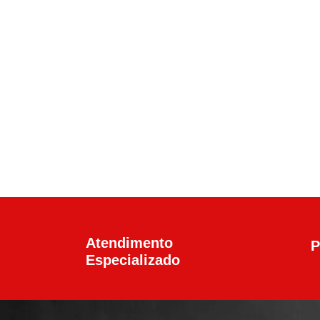
Calibre .45 ACP
,
Pistolas
Pistola Glock G21 G
R$
6.100,00
Atendimento
P
Especializado