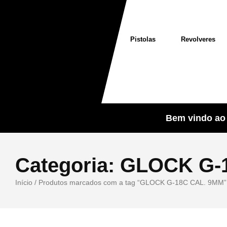
Pistolas
Revolveres
Bem vindo ao 
Categoria:
GLOCK G-
Início
/ Produtos marcados com a tag “GLOCK G-18C CAL. 9MM”