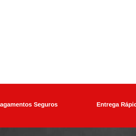
en4 Calibre .45 13+1 Tiros
agamentos Seguros
Entrega Rápi