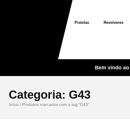
Pistolas
Revolveres
Bem vindo ao 
Categoria:
G43
Início
/ Produtos marcados com a tag “G43”