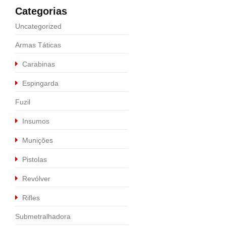
Categorias
Uncategorized
Armas Táticas
Carabinas
Espingarda
Fuzil
Insumos
Munições
Pistolas
Calibre .9MM
,
Pistolas
Revólver
PISTOLA P320 X-C
Rifles
R$
5.990,00
Submetralhadora