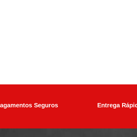
en4 Calibre .45 13+1 Tiros
agamentos Seguros
Entrega Rápi