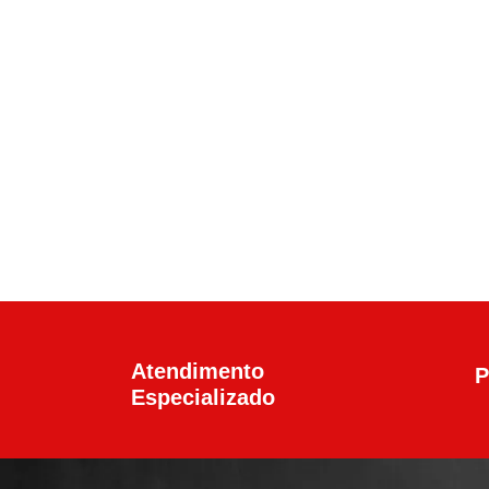
Calibre .45 ACP
,
Pistolas
Pistola Glock G21 G
R$
6.100,00
Atendimento
P
Especializado