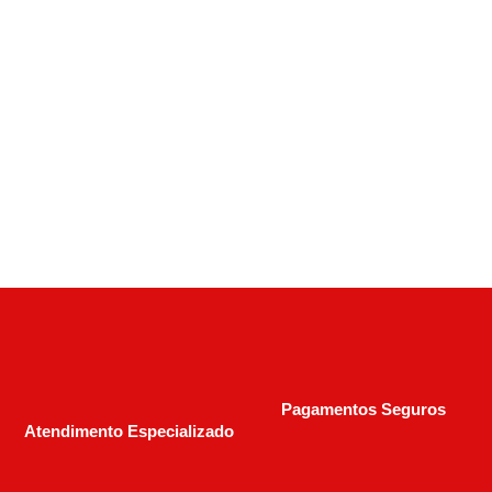
Rifle CBC Pump Action 22 Lr – Coronha
Madeira – 15+1 Cano 18”
R$
2.100,00
R$
3.800,00
Pagamentos Seguros
Atendimento Especializado