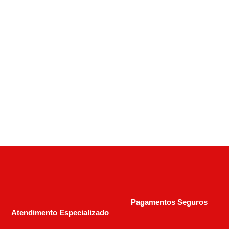
ESPINGARDA MOSSBERG
SEMIAUTOMÁTICA 930 CALIBRE 12 CANO
28″
R$
3.500,00
Pagamentos Seguros
Atendimento Especializado