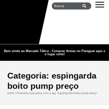
Bem vindo ao Mercado Tático - Comprar Armas no Paraguai aqui e
o lugar certo!
Categoria:
espingarda
boito pump preço
Início
/ Produtos marcados com a tag “espingarda boito pump preço”