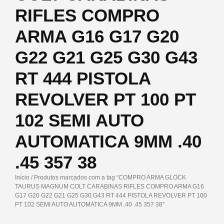
RIFLES COMPRO
ARMA G16 G17 G20
G22 G21 G25 G30 G43
RT 444 PISTOLA
REVOLVER PT 100 PT
102 SEMI AUTO
AUTOMATICA 9MM .40
.45 357 38
Início
/ Produtos marcados com a tag “COMPRO ARMA GLOCK
TAURUS MAGNUM COLT CARABINAS RIFLES COMPRO ARMA G16
G17 G20 G22 G21 G25 G30 G43 RT 444 PISTOLA REVOLVER PT 100
PT 102 SEMI AUTO AUTOMATICA 9MM .40 .45 357 38”