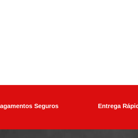
en4 Calibre .45 13+1 Tiros
agamentos Seguros
Entrega Rápi