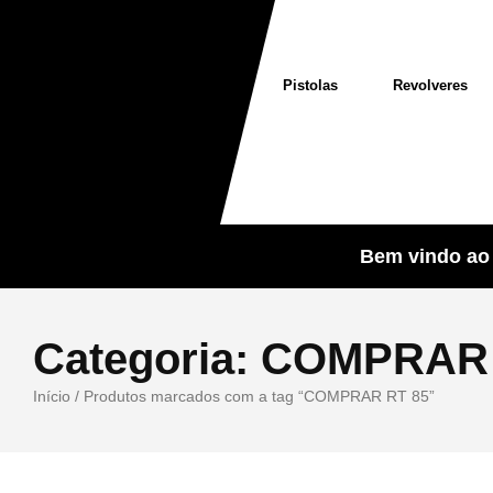
Pistolas
Revolveres
Bem vindo ao 
Categoria:
COMPRAR 
Início
/ Produtos marcados com a tag “COMPRAR RT 85”