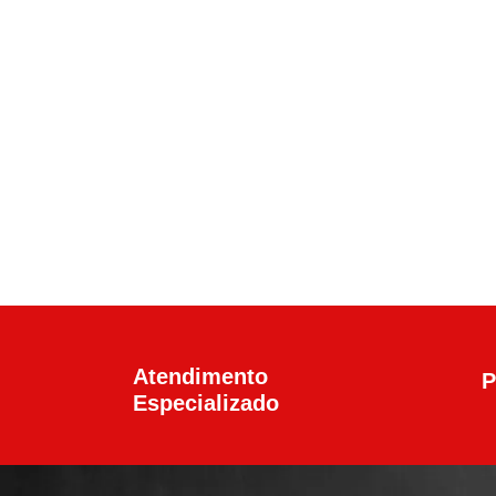
Calibre .45 ACP
,
Pistolas
Pistola Glock G21 G
R$
6.100,00
Atendimento
P
Especializado