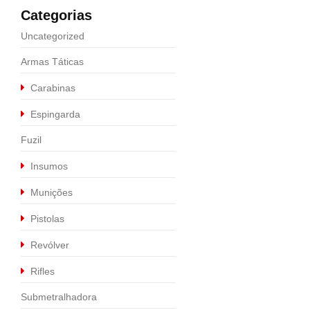
Categorias
Uncategorized
Armas Táticas
Carabinas
Espingarda
Fuzil
Insumos
Munições
Pistolas
Calibre .9MM
,
Pistolas
Revólver
PISTOLA P320 X-C
Rifles
R$
5.990,00
Submetralhadora