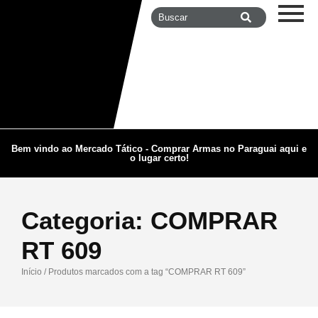
Bem vindo ao Mercado Tático - Comprar Armas no Paraguai aqui e
o lugar certo!
Categoria:
COMPRAR
RT 609
Início
/ Produtos marcados com a tag “COMPRAR RT 609”