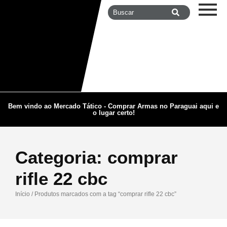
Bem vindo ao Mercado Tático - Comprar Armas no Paraguai aqui e
o lugar certo!
Categoria:
comprar
rifle 22 cbc
Início
/ Produtos marcados com a tag “comprar rifle 22 cbc”