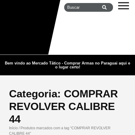
Bem vindo ao Mercado Tático - Comprar Armas no Paraguai aqui e
o lugar certo!
Categoria:
COMPRAR
REVOLVER CALIBRE
44
Início
/ Produtos marcados com a tag “COMPRAR REVOLVER
CALIBRE 44”