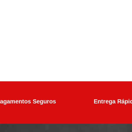
en4 Calibre .45 13+1 Tiros
agamentos Seguros
Entrega Rápi