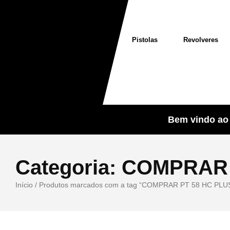
Pistolas
Revolveres
Bem vindo ao 
Categoria:
COMPRAR 
Início
/ Produtos marcados com a tag “COMPRAR PT 58 HC PLU