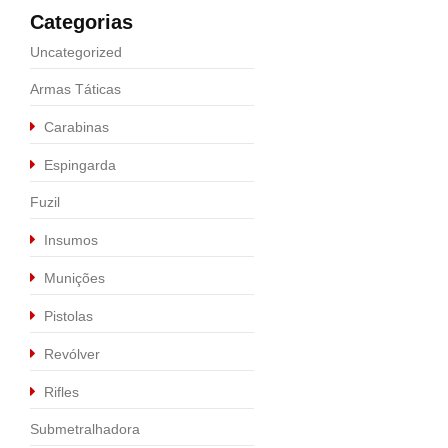
Categorias
Uncategorized
Armas Táticas
Carabinas
Espingarda
Fuzil
Insumos
Munições
Pistolas
Calibre .9MM
,
Pistolas
Revólver
PISTOLA P320 X-C
Rifles
R$
5.990,00
Submetralhadora