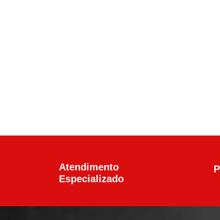
Calibre .45 ACP
,
Pistolas
Pistola Glock G21 G
R$
6.100,00
Atendimento
P
Especializado