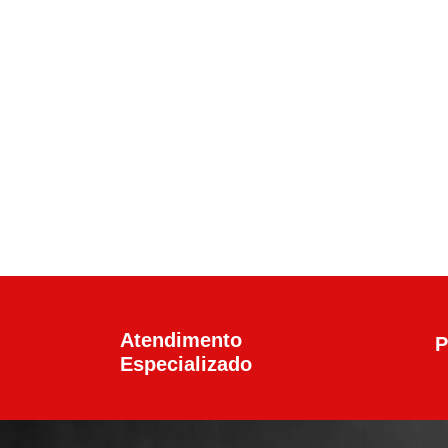
Calibre .45 ACP
,
Pistolas
Pistola Glock G21 G
R$
6.100,00
Atendimento
P
Especializado