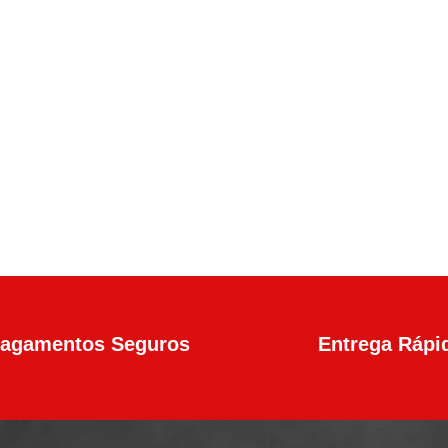
en4 Calibre .45 13+1 Tiros
agamentos Seguros
Entrega Rápi