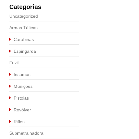
Categorias
Uncategorized
Armas Táticas
Carabinas
Espingarda
Fuzil
Insumos
Munições
Pistolas
Calibre .9MM
,
Pistolas
Revólver
PISTOLA P320 X-C
Rifles
R$
5.990,00
Submetralhadora