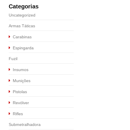
Categorias
Uncategorized
Armas Táticas
Calibre .45 ACP
,
Pistolas
Carabinas
Pistola Taurus PT 
Espingarda
R$
3.00
R$
5.000,00
Fuzil
Insumos
Munições
Pistolas
Revólver
Rifles
Submetralhadora