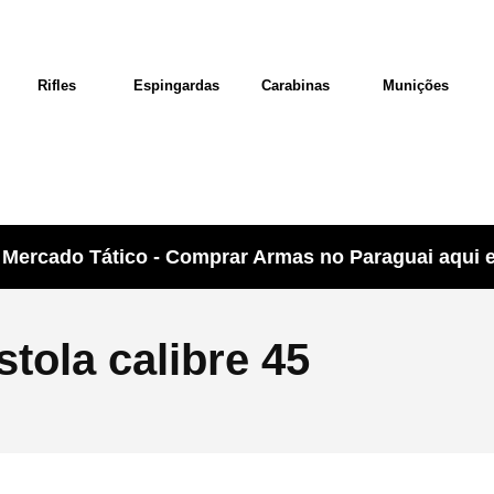
Rifles
Espingardas
Carabinas
Munições
Mercado Tático - Comprar Armas no Paraguai aqui e 
tola calibre 45