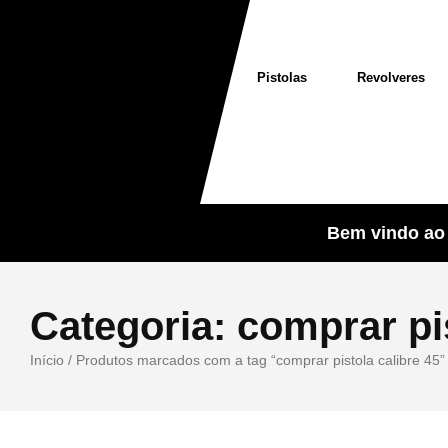
Pistolas
Revolveres
Bem vindo ao 
Categoria:
comprar pis
Início
/ Produtos marcados com a tag “comprar pistola calibre 45”
Sale