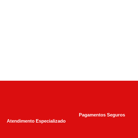
Rifle CBC Rio Bravo – Lever Action – 22 Lr 18”
(Edição Comemorativa) – Exclusiva
R$
3.100,00
R$
5.990,00
Pagamentos Seguros
Atendimento Especializado