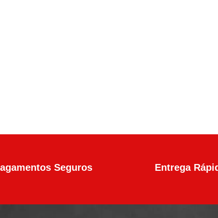
en4 Calibre .45 13+1 Tiros
agamentos Seguros
Entrega Rápi