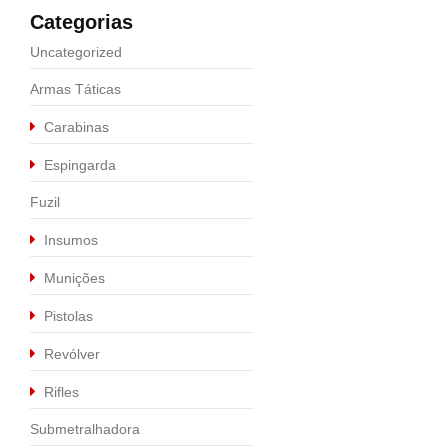
Categorias
Uncategorized
Armas Táticas
Carabinas
Espingarda
Fuzil
Insumos
Munições
Pistolas
Calibre .9MM
,
Pistolas
Revólver
PISTOLA P320 X-C
Rifles
R$
5.990,00
Submetralhadora