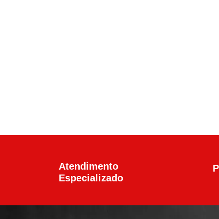
Calibre .45 ACP
,
Pistolas
Pistola Glock G21 G
R$
6.100,00
Atendimento
P
Especializado