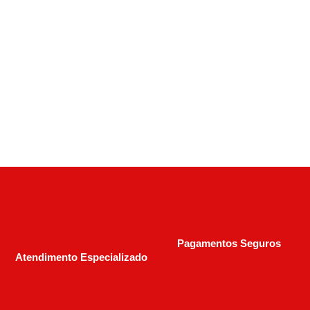
Pistola Taurus PT 738 380ACP
R$
1.750,00
Pagamentos Seguros
Atendimento Especializado