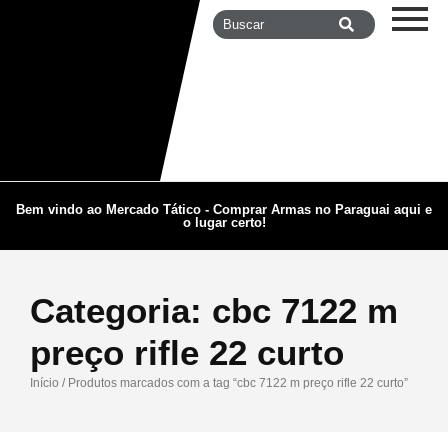
Bem vindo ao Mercado Tático - Comprar Armas no Paraguai aqui e
o lugar certo!
Categoria:
cbc 7122 m
preço rifle 22 curto
Início
/ Produtos marcados com a tag “cbc 7122 m preço rifle 22 curto”