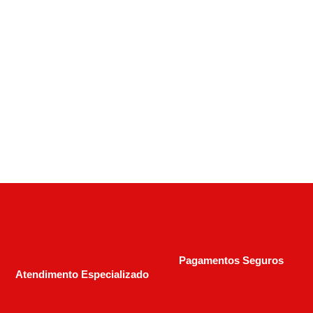
Rifle CBC Pump Action 22 Lr – Coronha
Madeira – 15+1 Cano 18”
R$
2.100,00
R$
3.800,00
Pagamentos Seguros
Atendimento Especializado