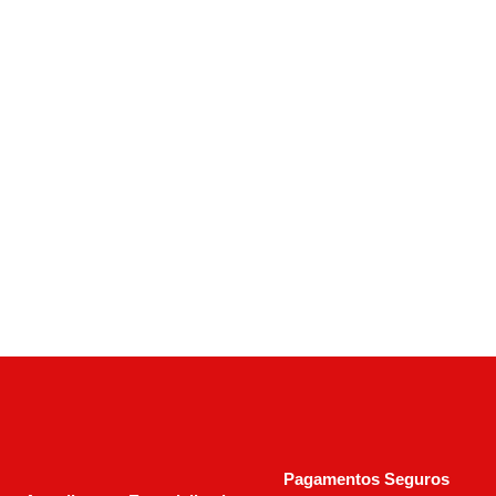
Calibre .40 S&W
,
Calibre .44 MAG
,
Carabinas
Carabina Rossi Puma Calibre .44-40 Win Cano
20″ Redondo Inox
R$
2.400,00
R$
3.250,00
Pagamentos Seguros