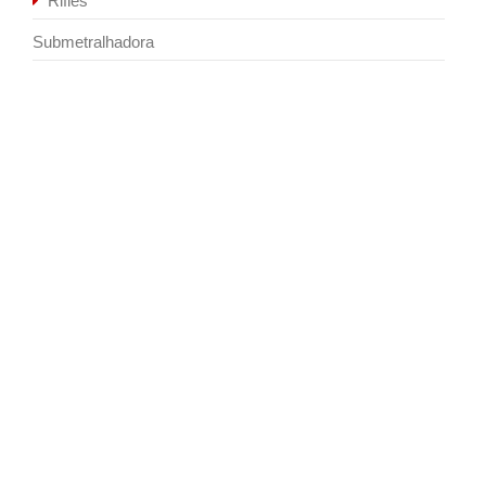
Rifles
Submetralhadora
Sale