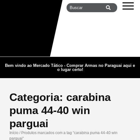
Bem vindo ao Mercado Tático - Comprar Armas no Paraguai aqui e
o lugar certo!
Categoria:
carabina
puma 44-40 win
parguai
Início
/ Produtos marcados com a tag “carabina puma 44-40 win
parguai”