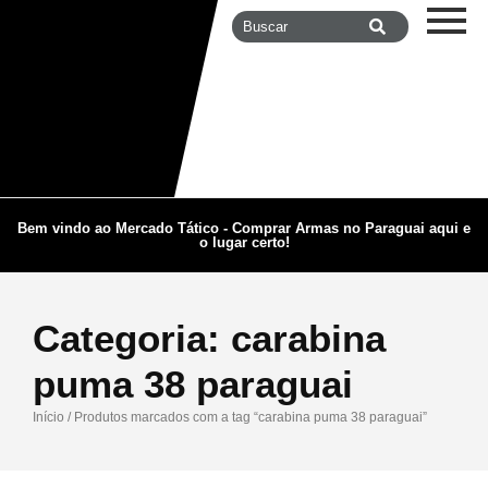
Bem vindo ao Mercado Tático - Comprar Armas no Paraguai aqui e
o lugar certo!
Categoria:
carabina
puma 38 paraguai
Início
/ Produtos marcados com a tag “carabina puma 38 paraguai”