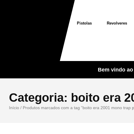
Pistolas
Revolveres
Bem vindo ao 
Categoria:
boito era 
Início
/ Produtos marcados com a tag “boito era 2001 mono trap 