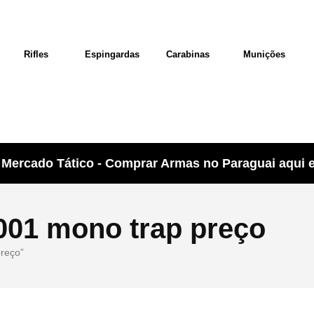
Rifles
Espingardas
Carabinas
Munições
Mercado Tático - Comprar Armas no Paraguai aqui e 
2001 mono trap preço
preço”