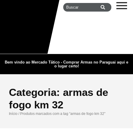
Bem vindo ao Mercado Tático - Comprar Armas no Paraguai aqui e
o lugar certo!
Categoria:
armas de
fogo km 32
Início
/ Produtos marcados com a tag “armas de fogo km 32”