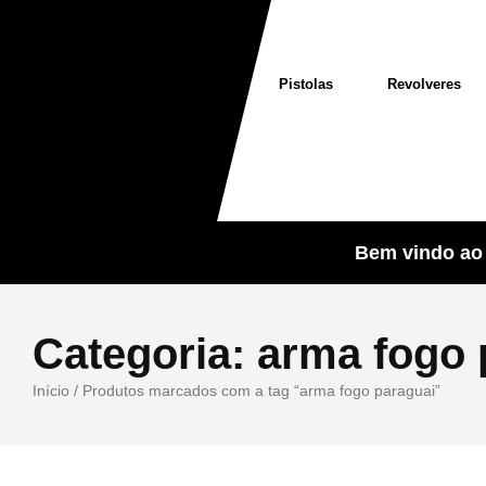
Pistolas
Revolveres
Bem vindo ao 
Categoria:
arma fogo 
Início
/ Produtos marcados com a tag “arma fogo paraguai”
Sale