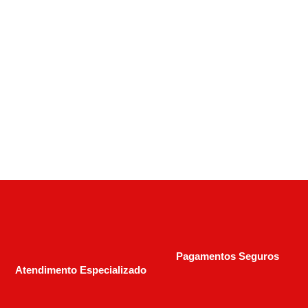
Rifle CBC Pump Action 22 Lr – Coronha
Madeira – 15+1 Cano 18”
R$
2.100,00
R$
3.800,00
Pagamentos Seguros
Atendimento Especializado