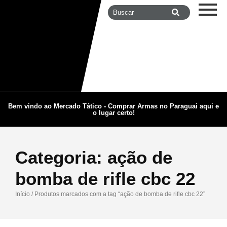
Bem vindo ao Mercado Tático - Comprar Armas no Paraguai aqui e
o lugar certo!
Categoria:
ação de
bomba de rifle cbc 22
Início
/ Produtos marcados com a tag “ação de bomba de rifle cbc 22”